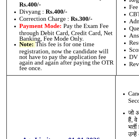
Rs.400/-
Fee
Divyang :
Rs.400/-
CBT
Correction Charge :
Rs.300/-
Adm
Payment Mode:
Pay the Exam Fee
Que
through Debit Card, Credit Card, Net
Ans
Banking, Fee Mode Only.
Res
Note:
This fee is for one time
Sco
registration, now the candidate will
not have to pay the application fee
DV
again and again after paying the OTR
Rev
fee once.
Cand
Seco
जो अभ
हैं,
भर्त
उन्हे