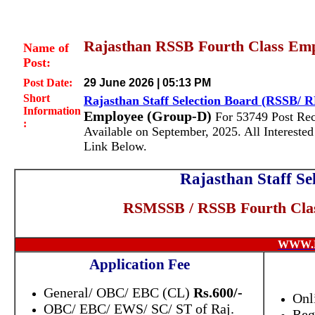
Rajasthan RSSB Fourth Class Em
Name of
Post:
Post Date:
29 June 2026 | 05:13 PM
Short
Rajasthan Staff Selection Board (RSSB/
Information
Employee (Group-D)
For 53749 Post Re
:
Available on September, 2025.
All Interest
Link Below.
Rajasthan Staff S
RSMSSB / RSSB Fourth Cla
WWW.
Application Fee
General/ OBC/ EBC (CL)
Rs.600/-
Onl
OBC/ EBC/ EWS/ SC/ ST of Raj.
Reg