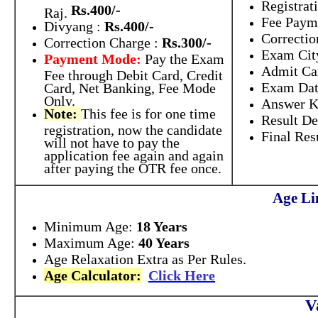
Registrat
Rs.400/-
Raj.
Fee Paym
Divyang :
Rs.400/-
Correcti
Correction Charge :
Rs.300/-
Exam Cit
Payment Mode:
Pay the Exam
Admit C
Fee through Debit Card, Credit
Exam Da
Card, Net Banking, Fee Mode
Only.
Answer K
Note:
This fee is for one time
Result D
registration, now the candidate
Final Res
will not have to pay the
application fee again and again
after paying the OTR fee once.
Age Li
Minimum Age:
18 Years
Maximum Age:
40 Years
Age Relaxation Extra as Per Rules.
Age Calculator:
Click Here
V