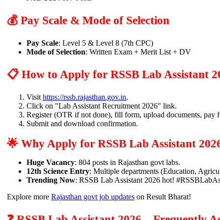
💰 Pay Scale & Mode of Selection
Pay Scale
: Level 5 & Level 8 (7th CPC)
Mode of Selection
: Written Exam + Merit List + DV
📋 How to Apply for RSSB Lab Assistant 2
Visit
https://rssb.rajasthan.gov.in
.
Click on "Lab Assistant Recruitment 2026" link.
Register (OTR if not done), fill form, upload documents, pay f
Submit and download confirmation.
🌟 Why Apply for RSSB Lab Assistant 202
Huge Vacancy
: 804 posts in Rajasthan govt labs.
12th Science Entry
: Multiple departments (Education, Agricul
Trending Now
: RSSB Lab Assistant 2026 hot! #RSSBLabAss
Explore more
Rajasthan govt job updates
on Result Bharat!
❓ RSSB Lab Assistant 2026 – Frequently A