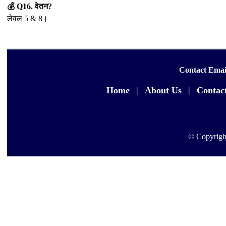
💰 Q16. वेतन?
लेवल 5 & 8।
Contact Emai
Home
|
About Us
|
Contac
© Copyrigh