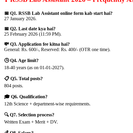
📅 Q1. RSSB Lab Assistant online form kab start hai?
27 January 2026.
📅 Q2. Last date kya hai?
25 February 2026 (11:59 PM).
💸 Q3. Application fee kitna hai?
General: Rs. 600/-, Reserved: Rs. 400/- (OTR one time).
🕒 Q4. Age limit?
18-40 years (as on 01-01-2027).
📋 Q5. Total posts?
804 posts.
🎓 Q6. Qualification?
12th Science + department-wise requirements.
🔍 Q7. Selection process?
Written Exam + Merit + DV.
💰 Q8. Salary?