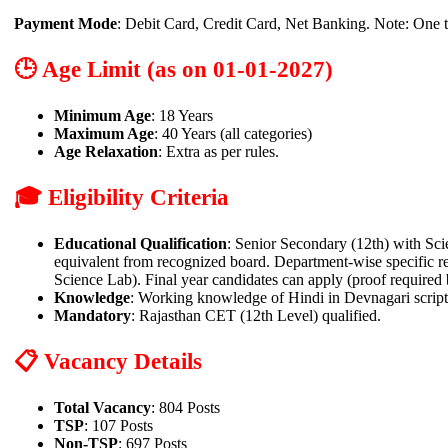
Payment Mode
: Debit Card, Credit Card, Net Banking. Note: One 
🕒 Age Limit (as on 01-01-2027)
Minimum Age
: 18 Years
Maximum Age
: 40 Years (all categories)
Age Relaxation
: Extra as per rules.
🎓 Eligibility Criteria
Educational Qualification
: Senior Secondary (12th) with S
equivalent from recognized board. Department-wise specific r
Science Lab). Final year candidates can apply (proof required
Knowledge
: Working knowledge of Hindi in Devnagari script
Mandatory
: Rajasthan CET (12th Level) qualified.
📋 Vacancy Details
Total Vacancy
: 804 Posts
TSP
: 107 Posts
Non-TSP
: 697 Posts