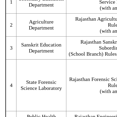
1
Service
Department
(with a
Rajasthan Agricult
Agriculture
2
Rule
Department
(with a
Rajasthan Sanskr
Sanskrit Education
3
Subordi
Department
(School Branch) Rules
Rajasthan Forensic Sc
State Forensic
4
Rule
Science Laboratory
(with a
Public Health
Rajasthan Engineer