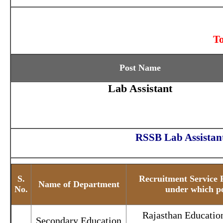
To
Post Name
Lab Assistant
RSSB Lab Assistant
S.
Recruitment Service 
Name of Department
No.
under which pos
Rajasthan Educatio
Secondary Education