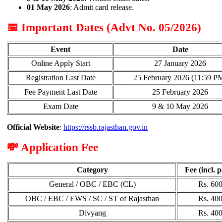
01 May 2026
: Admit card release.
📅 Important Dates (Advt No. 05/2026)
Event
Date
Online Apply Start
27 January 2026
Registration Last Date
25 February 2026 (11:59 P
Fee Payment Last Date
25 February 2026
Exam Date
9 & 10 May 2026
Official Website
:
https://rssb.rajasthan.gov.in
💸 Application Fee
Category
Fee (incl. p
General / OBC / EBC (CL)
Rs. 600
OBC / EBC / EWS / SC / ST of Rajasthan
Rs. 400
Divyang
Rs. 400